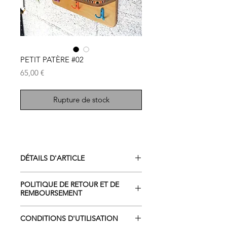
PETIT PATÈRE #02
Prix
65,00 €
Rupture de stock
DÉTAILS D'ARTICLE
Porte Manteaux en Bouleau, Hetre et
POLITIQUE DE RETOUR ET DE
Érable
REMBOURSEMENT
avec tablette
Dimension : 40x 19 cm
Conditions de retour et
CONDITIONS D'UTILISATION
Profondeur de la tablette 9cm
remboursement